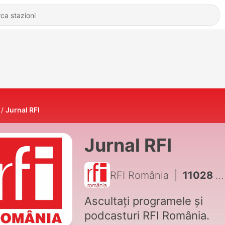
Jurnal RFI
Jurnal RFI
RFI România
|
11028 - Negocieri om cu om în preziua moțiunii de cenzură
Ascultați programele și
podcasturi RFI România.