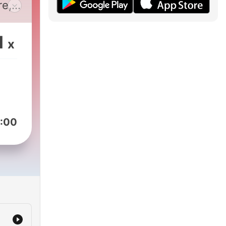
re,
1
x
:00