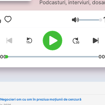
Podcasturi, interviuri, dosa
invitați - RFI
Volume
:00
00
i
Negocieri om cu om în preziua moțiunii de cenzură