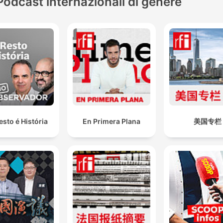
Podcast internazionali di genere
esto é História
En Primera Plana
美国专栏