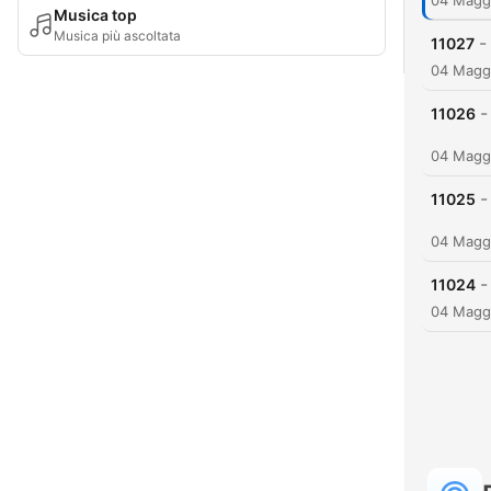
04 Magg
Musica top
Musica più ascoltata
-
11027
04 Magg
-
11026
04 Magg
-
11025
04 Magg
-
11024
04 Magg