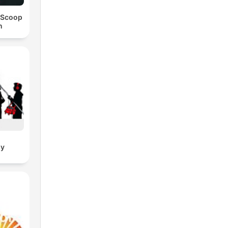
 Scoop
n
oy