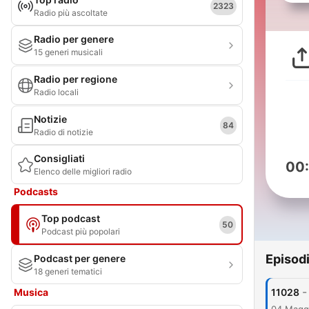
2323
Radio più ascoltate
Radio per genere
15 generi musicali
Radio per regione
Radio locali
Notizie
84
Radio di notizie
Consigliati
00
Elenco delle migliori radio
Podcasts
Top podcast
50
Podcast più popolari
Episod
Podcast per genere
18 generi tematici
-
Musica
11028