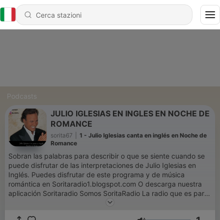
Podcasts
JULIO IGLESIAS EN INGLES EN NOCHE DE
ROMANCE
sorita67
|
1 - Julio Iglesias canta en inglés en Noche de
Romance
Sobran las palabras para describir o que se siente cuando se
puede disfrutar de las interpretaciones de Julio Iglesias en
Inglés. Puedes disfrutar de este programa y de música
romántica en Soritaradio1.blogspot.com O descarga nuestra
aplicación Soritaradio Somos SoritaRadio La radio que es para
tì The radio That is for you