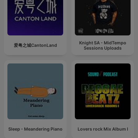
Knight SA - MidTempo
爱粤之城CantonLand
Sessions Uploads
Sleep - Meandering Piano
Lovers rock Mix Album I