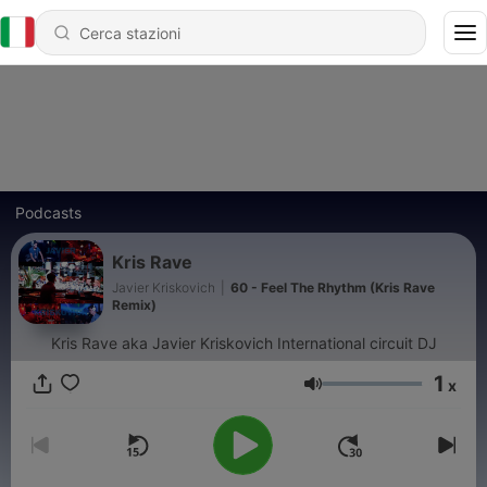
Podcasts
Kris Rave
Javier Kriskovich
|
60 - Feel The Rhythm (Kris Rave
Remix)
Kris Rave aka Javier Kriskovich International circuit DJ
1
x
Volume