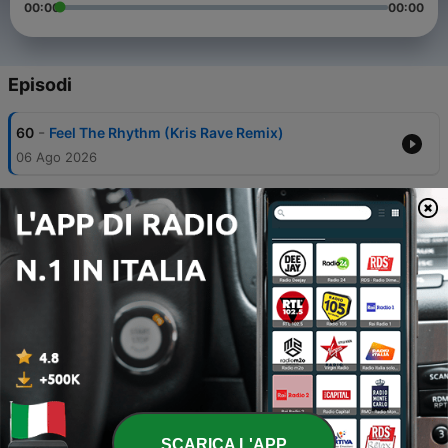
00:00
00:00
Episodi
-
60
Feel The Rhythm (Kris Rave Remix)
06 Ago 2026
-
59
Rafael - Gotta Be Cool (Kris Rave Mashup) FREE
DOWNLOAD
01 Lug 2026
-
58
Limousine (Kris Rave Mashup) - Preview
24 Giu 2026
-
57
SAVAGE RIO LIVE SET AT CRYSTAL CLEAR CLUB
12 Giu 2026
-
56
Anna, Vintage Culture - Feel The Rhythm (Kris
Rave Tribal Remix) PREVIEW
26 Maggio 2026
SCARICA L'APP