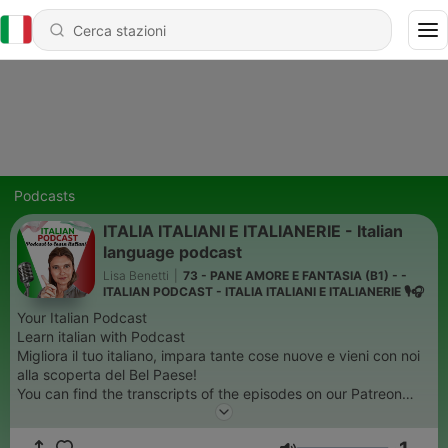
Podcasts
ITALIA ITALIANI E ITALIANERIE - Italian
language podcast
Lisa Benetti
|
73 - PANE AMORE E FANTASIA (B1) - -
ITALIAN PODCAST - ITALIA ITALIANI E ITALIANERIE 🎙🎧
Your Italian Podcast
Learn italian with Podcast
Migliora il tuo italiano, impara tante cose nuove e vieni con noi
alla scoperta del Bel Paese!
You can find the transcripts of the episodes on our Patreon
page.
A cultural audio journey through Italy: traditions, food, idioms,