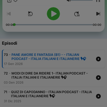
1
x
and more. For Italian learners who love everything about Italy.
Volume
💝🆒 If you like our Podcast, you can support us on
https://www.patreon.com/AllyoucanItaly
or make a donation on PayPal to
https://paypal.me/AllyoucanItaly
or offer us a cup of cofee:
buymeacoffee.com/italiabenetti
☕
00:00
00:00
#italianlanguage #learnitalian #italianpodcast #CulturaItaliana
#ItalianLifestyle #ItalianTraditions #ItalianLanguagePodcast
#DiscoverItaly
Episodi
Diventa un supporter di questo podcast:
https://www.spreaker.com/podcast/italia-italiani-e-italianerie-
-
73
PANE AMORE E FANTASIA (B1) - - ITALIAN
italian-language-podcast--4160817/support
.
PODCAST - ITALIA ITALIANI E ITALIANERIE 🎙🎧
17 Gen 2026
-
72
MODI DI DIRE DA RIDERE 1- ITALIAN PODCAST -
ITALIA ITALIANI E ITALIANERIE 🎙🎧
03 Gen 2026
-
71
QUIZ DI CAPODANNO - ITALIAN PODCAST - ITALIA
ITALIANI E ITALIANERIE 🎙🎧
31 Dic 2025