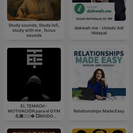
Study sounds, Study lofi,
dakwah.me - Ustadz Adi
study with me , focus
Hidayat
sounds
EL TEMACH -
MOTIVACIÓN para el GYM
Relationships Made Easy
💪🏼🏋🏻‍♀🔱 💥MODO
GUERRA💥