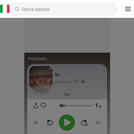
Podcasts
Io
Alex Lüna
|
1 - Oi
No
1
x
Volume