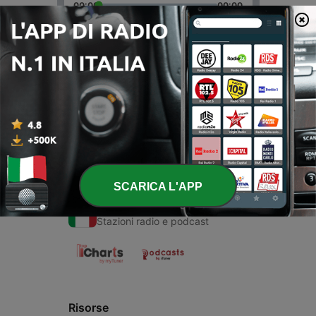
00:00
00:00
Episodi
-
1
Oi
17 Mar 2021
SCARICA L'APP
Radio Italiane
Stazioni radio e podcast
Risorse