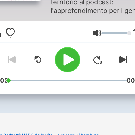
territorio al podcast:
l'approfondimento per i gen
a favore dell'educazione, d
buone prassi, della cultura
Volume
delle relazioni armoniose in
famiglia
:00
00
i