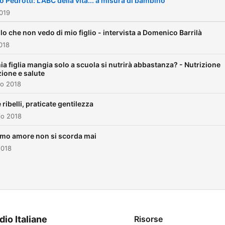
o Pedrotti: L'ABC della vita... a misura di bambino
019
lo che non vedo di mio figlio - intervista a Domenico Barrilà
018
ia figlia mangia solo a scuola si nutrirà abbastanza? - Nutrizione
zione e salute
io 2018
 ribelli, praticate gentilezza
io 2018
rimo amore non si scorda mai
2018
dio Italiane
Risorse