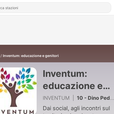
Inventum: educazione e genitori
Inventum:
educazione e
genitori
INVENTUM
|
10 - Dino Pedrotti: L'ABC della vita... a misura di bambino
Dai social, agli incontri sul