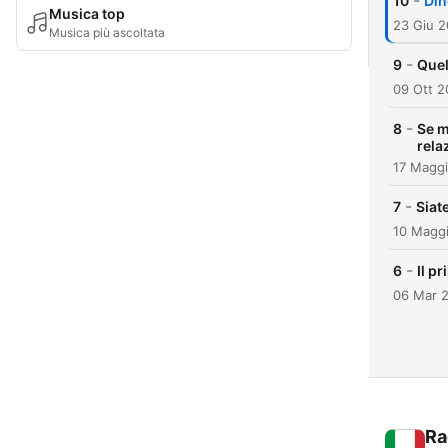
-
10
Din
Musica top
23 Giu 2
Musica più ascoltata
-
9
Quel
09 Ott 2
-
8
Se m
rela
17 Magg
-
7
Siate
10 Magg
-
6
Il p
06 Mar 
Ra