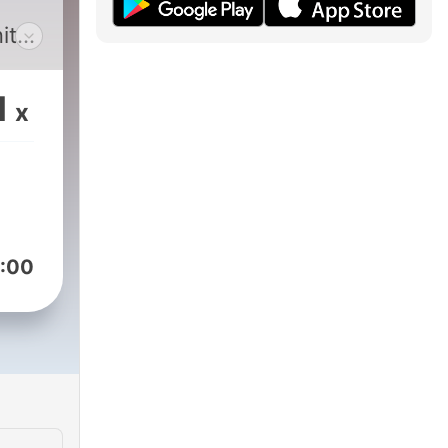
itori
elle
 e
1
x
:00