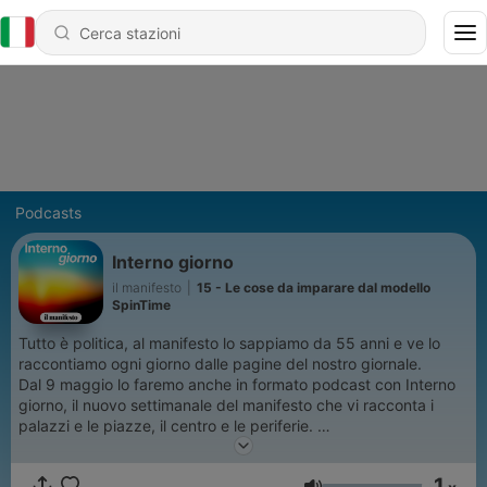
Podcasts
Interno giorno
il manifesto
|
15 - Le cose da imparare dal modello
SpinTime
Tutto è politica, al manifesto lo sappiamo da 55 anni e ve lo
raccontiamo ogni giorno dalle pagine del nostro giornale.
Dal 9 maggio lo faremo anche in formato podcast con Interno
giorno, il nuovo settimanale del manifesto che vi racconta i
palazzi e le piazze, il centro e le periferie.
Una puntata di mezz’ora ogni sabato mattina, su ilmanifesto.it
1