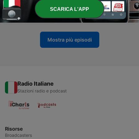
SCARICA L'APP
-
11
Angelo Mai, la destra e chi vuole batterla
10 Lug 2026
Mostra più episodi
Radio Italiane
Stazioni radio e podcast
Risorse
Broadcasters