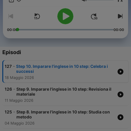
x
sentissi davvero competente per cominciare ad insegnarlo a
Volume
mia volta.
Nessun nasce con il gene della lingua inglese.
Chi è più bravo di voi, parla più sciolto di voi è semplicemente
perché ha voluto impararlo più di voi.
00:00
00:00
Quindi tiriamoci su le maniche e cominciamo a lavorare!!
Episodi
-
127
Step 10. Imparare l'inglese in 10 step: Celebra i
successi
18 Maggio 2026
-
126
Step 9. Imparare l'inglese in 10 step: Revisiona il
materiale
11 Maggio 2026
-
125
Step 8. Imparare l'inglese in 10 step: Studia con
metodo
04 Maggio 2026