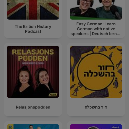
Easy German: Learn
The British History
German with native
Podcast
speakers | Deutsch lernen
mit Muttersprachlern
Relasjonspodden
חור בהשכלה