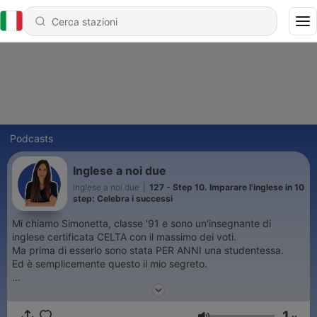
Podcasts
Inglese a noi due
Inglese a noi due
|
127 - Step 10. Imparare l'inglese in 10
step: Celebra i successi
Mi chiamo Simonetta, classe '91 e sono un'insegnante di
inglese certificata CELTA con il massimo dei voti.
Ma prima di esserlo sono stata PER ANNI una studentessa.
Ed è semplicemente questo il mio segreto.
Come tutti voi ho dovuto ragionare, comprendere, consumare
penne ed esercizi affinché l'inglese diventasse parte di me e mi
1