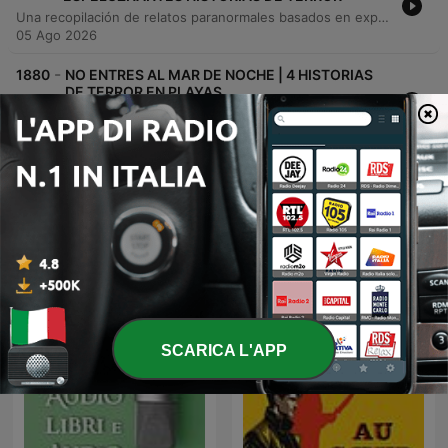
Una recopilación de relatos paranormales basados en experiencias familiares reales. El episodio presenta cuatro historias distintas que exploran fenómenos sobrenaturales en México, desde el paso de la Llorona en un rancho de Puebla y un encuentro con un puesto de tacos maldito en la Ciudad de México, hasta la aparición de una bruja en Colima y la revelación de un padrastro nahual en Chiapas. Los relatos detallan encuentros con entidades espectrales, transformaciones animales y sucesos inexplicables que han marcado a las familias narradoras.
05 Ago 2026
-
1880
NO ENTRES AL MAR DE NOCHE | 4 HISTORIAS
DE TERROR EN PLAYAS
Este episodio presenta una serie de relatos de terror basados en hechos reales. La primera parte explora encuentros con criaturas marinas, presencias bajo el agua y visiones paranormales en el mar. Posteriormente, la narrativa se traslada a Cancún en el año 2001, donde un encuentro con un niño construyendo un castillo de arena revela una naturaleza sobrenatural y aterradora.
05 Ago 2026
Mostra più episodi
Vedi tutti
Altri podcast di genere Narrativa
SCARICA L'APP