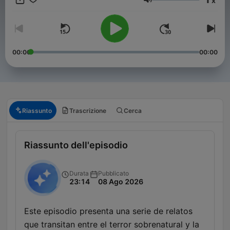
x
abandonados, este podcast es para ti. Nuevos episodios cada
Volume
semana con historias que te van a acompañar mucho después
de terminar de escucharlas." ✉️ Contacto:
inframundorelatos@gmail.com
00:00
00:00
Riassunto
Trascrizione
Cerca
Riassunto dell'episodio
Durata
Pubblicato
23:14
08 Ago 2026
Este episodio presenta una serie de relatos
que transitan entre el terror sobrenatural y la