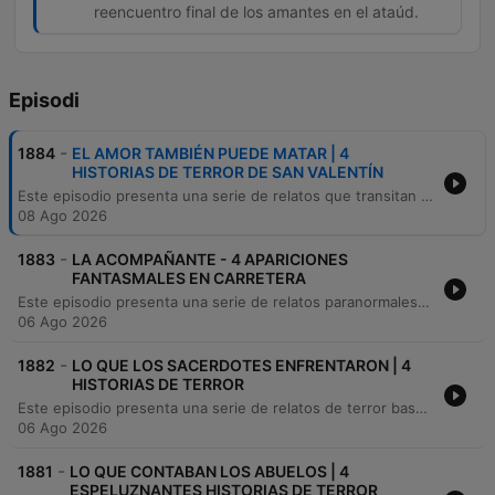
reencuentro final de los amantes en el ataúd.
Episodi
-
1884
EL AMOR TAMBIÉN PUEDE MATAR | 4
HISTORIAS DE TERROR DE SAN VALENTÍN
Este episodio presenta una serie de relatos que transitan entre el terror sobrenatural y la crónica romántica trágica. La primera parte explora leyendas urbanas de naturaleza macabra, incluyendo la historia de una joven fallecida en un accidente automovilístico que busca venganza, una niña con impulsos oscuros hacia su madre y un horno embrujado con consecuencias fatales. La segunda mitad del programa se aleja del horror para narrar la conmovedora historia real de José Fidel Cruz, conocido como el eterno enamorado de Hermosillo, Sonora. El relato detalla su devoción inquebrantable hacia una novia de cristal y cómo su amor trascendió la locura y la muerte.
08 Ago 2026
-
1883
LA ACOMPAÑANTE - 4 APARICIONES
FANTASMALES EN CARRETERA
Este episodio presenta una serie de relatos paranormales ocurridos en carreteras y zonas rurales de México, incluyendo las visiones de un trailero desde su infancia y un encuentro sobrenatural con una difunta esposa durante un asalto. Asimismo, se exploran leyendas sobre carretas espectrales y apariciones cerca de cementerios.
06 Ago 2026
-
1882
LO QUE LOS SACERDOTES ENFRENTARON | 4
HISTORIAS DE TERROR
Este episodio presenta una serie de relatos de terror basados en hechos reales que involucran encuentros con entidades sobrenaturales y sacerdotes. Se narran ataques de un Nahual, confrontaciones con brujería y la presencia de entes demoníacos durante procesos de sanación espiritual. Asimismo, se explora una historia ambientada en los años 60 en Veracruz, donde apariciones macabras de un sacerdote decapitado conducen al descubrimiento de un asesinato y a la ejecución de un impostor.
06 Ago 2026
-
1881
LO QUE CONTABAN LOS ABUELOS | 4
ESPELUZNANTES HISTORIAS DE TERROR