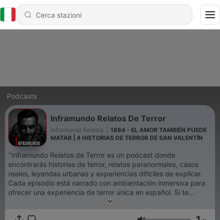
Podcasts
Inframundo Relatos De Terror
Inframundo Relatos
|
1884 - EL AMOR TAMBIÉN PUEDE
MATAR | 4 HISTORIAS DE TERROR DE SAN VALENTÍN
"Inframundo Relatos de Terror es un podcast donde
encontrarás historias de terror, relatos paranormales, casos
reales, leyendas urbanas y experiencias difíciles de explicar.
Cada episodio está narrado con ambientación inmersiva para
ofrecer una experiencia de terror única en español. Si te
gustan los relatos de miedo, fantasmas, brujas, apariciones,
carreteras malditas, hospitales, cementerios y pueblos
1