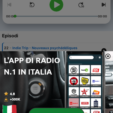
00:00
00:00
Episodi
-
22
Indie Trip - Nouveaux psychédéliques
12 Ott 2016
-
21
Indie Trip - 05 octobre 2016
05 Ott 2016
-
20
Indie Trip - 28 septembre 2016
28 Set 2016
-
19
Indie Trip - 21 septembre 2016
21 Set 2016
-
18
Indie Trip : spéciale Wilco