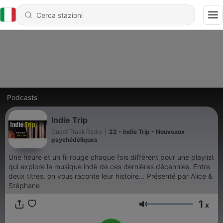
Podcasts
Indie Trip
Ouest Track Radio
|
22 - Indie Trip - Nouveaux
psychédéliques
Une heure et un fil rouge chaque fois différent pour une playlist
qui explore la musique indé de ces dernières décennies. Entre
deux titres, on vous raconte leur histoire... Présenté par Alice &
Stéphane
1
x
Volume