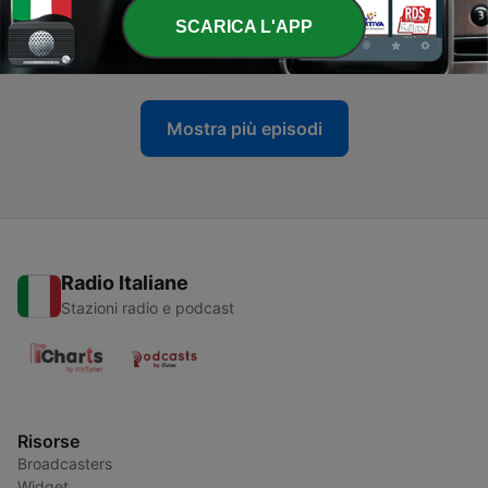
-
SCARICA L'APP
34
33 | Il gatto che visse due volte
06 Maggio 2025
Mostra più episodi
Radio Italiane
Stazioni radio e podcast
Risorse
Broadcasters
Widget