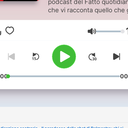
podcast del Fatto quotidia
che vi racconta quello che g
altri non dicono.
Ogni mattina Silvia D'Onghi
Volume
conduce alla scoperta dell
notizie principali che trove
sul giornale. Una lettura
ragionata e critica dell'attua
del mondo e della politica.
voce sempre in direzione
:00
00
contraria.
i