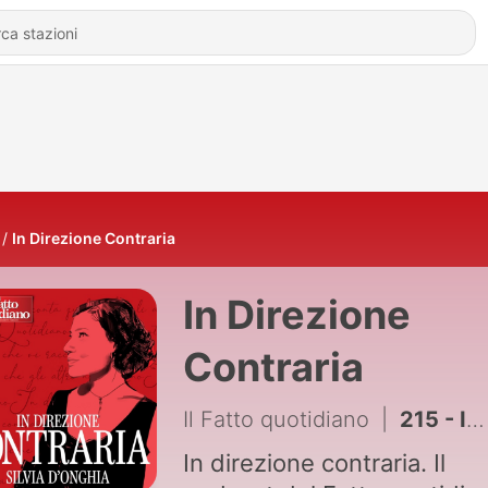
In Direzione Contraria
In Direzione
Contraria
Il Fatto quotidiano
|
215 - In direzione contraria - Il paradosso delle chat di Delmastro: chi si professa antimafia impedisce di indagare sulla mafia
In direzione contraria. Il