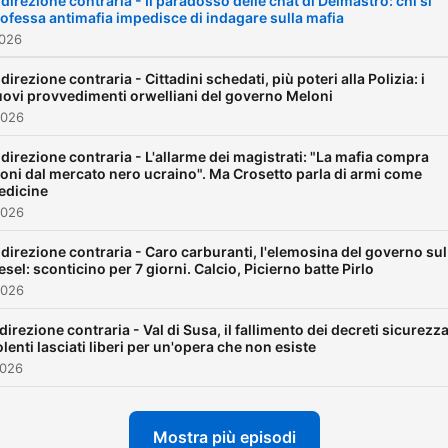
 direzione contraria - Il paradosso delle chat di Delmastro: chi si
ofessa antimafia impedisce di indagare sulla mafia
2026
 direzione contraria - Cittadini schedati, più poteri alla Polizia: i
ovi provvedimenti orwelliani del governo Meloni
2026
 direzione contraria - L'allarme dei magistrati: "La mafia compra
oni dal mercato nero ucraino". Ma Crosetto parla di armi come
edicine
2026
 direzione contraria - Caro carburanti, l'elemosina del governo sul
esel: sconticino per 7 giorni. Calcio, Picierno batte Pirlo
2026
 direzione contraria - Val di Susa, il fallimento dei decreti sicurezza
olenti lasciati liberi per un'opera che non esiste
2026
Mostra più episodi