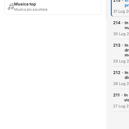
-
215
In
Musica top
pr
Musica più ascoltata
31 Lug 
-
214
In
nu
30 Lug 
-
213
In
dr
m
29 Lug 
-
212
In
di
28 Lug 
-
211
In
vi
27 Lug 