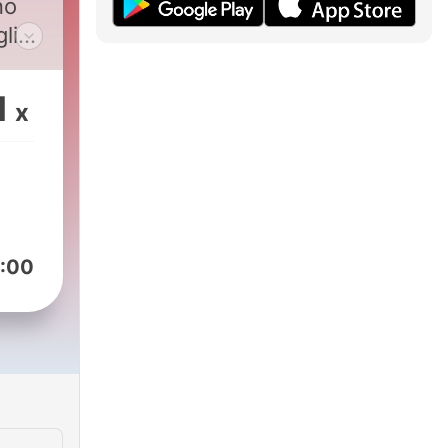
no
li
a ci
1
x
e
rete
lità,
 Una
:00