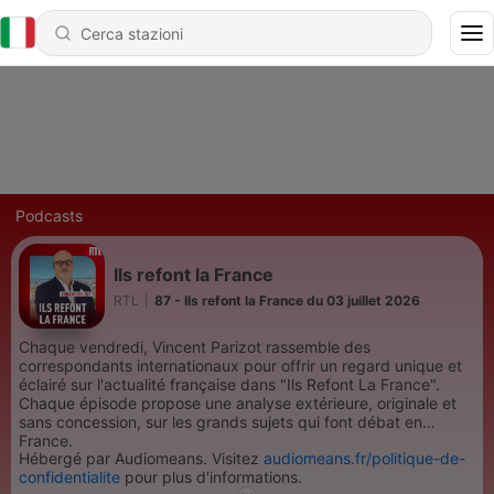
Podcasts
Ils refont la France
RTL
|
87 - Ils refont la France du 03 juillet 2026
Chaque vendredi, Vincent Parizot rassemble des
correspondants internationaux pour offrir un regard unique et
éclairé sur l'actualité française dans "Ils Refont La France".
Chaque épisode propose une analyse extérieure, originale et
sans concession, sur les grands sujets qui font débat en
France.
Hébergé par Audiomeans. Visitez
audiomeans.fr/politique-de-
confidentialite
pour plus d'informations.