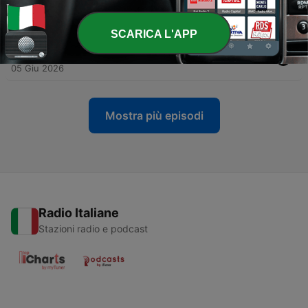
-
84
La justice désavouée par les Français
12 Giu 2026
SCARICA L'APP
-
83
Affaire Lyhanna : un fiasco judiciaire
05 Giu 2026
Mostra più episodi
Radio Italiane
Stazioni radio e podcast