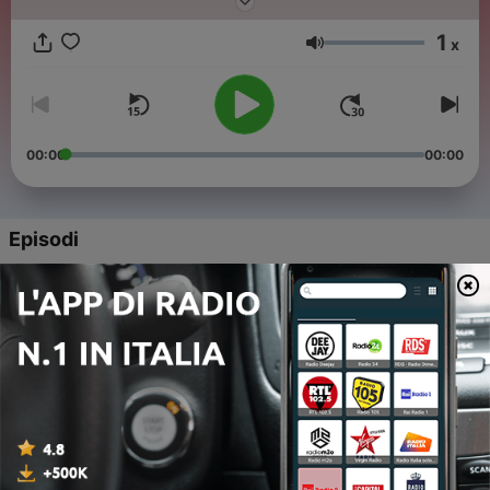
1
x
Volume
00:00
00:00
Episodi
-
87
Ils refont la France du 03 juillet 2026
03 Lug 2026
-
86
Canicule : j'y pense et puis j'oublie
26 Giu 2026
-
85
Le protocole de paix qui fait pschitt
19 Giu 2026