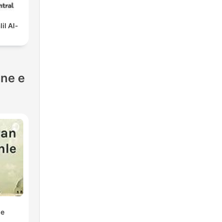
l Al-
one e
le