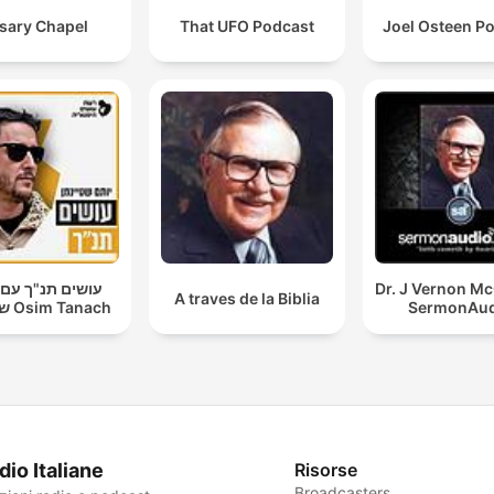
sary Chapel
That UFO Podcast
Joel Osteen P
עושים תנ"ך עם 
Dr. J Vernon M
A traves de la Biblia
שטיינמן Osim Tanach
SermonAud
dio Italiane
Risorse
Broadcasters