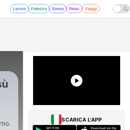
Lavoro
Palestra
Sonno
Relax
Viaggi
sù
SCARICA L'APP
rno.