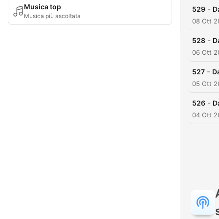
Musica top
-
529
D
Musica più ascoltata
08 Ott 2
-
528
D
06 Ott 2
-
527
D
05 Ott 2
-
526
D
04 Ott 2