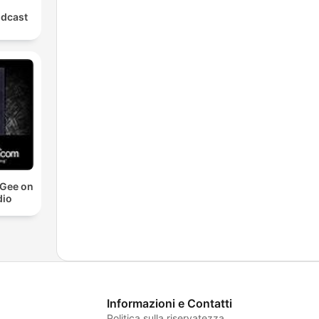
odcast
cGee on
io
Informazioni e Contatti
Politica sulla riservatezza