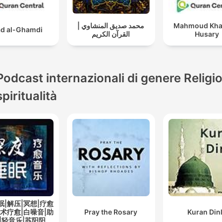
محمد صديق المنشاوي |
Mahmoud Khali
d al-Ghamdi
القرآن الكريم
Husary
Podcast internazionali di genere Religi
spiritualità
眠|解压|冥想|疗愈
艺术疗愈|白噪音|助
Pray the Rosary
Kuran Din
|轻音乐|苏阳阳频