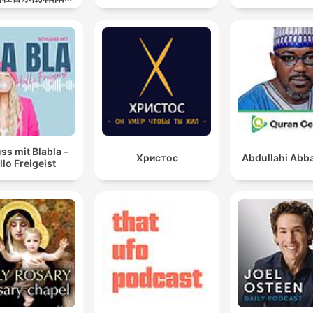
道
ss mit Blabla –
Христос
Abdullahi Abba
llo Freigeist