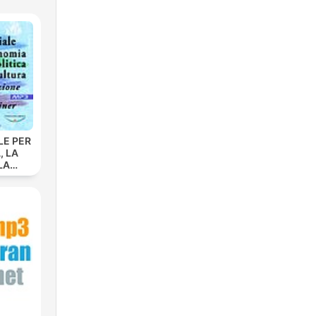
LE PER
, LA
LA
 La
ione
dolf