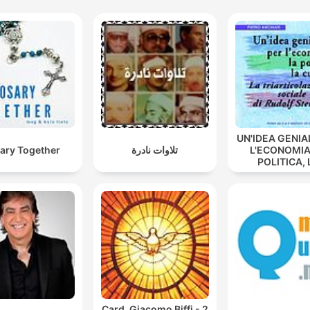
UN'IDEA GENIA
ary Together
تلاوات نادرة
L'ECONOMIA
POLITICA, 
CULTURA -
triarticolaz
sociale di Ru
Steiner
Card. Giacomo Biffi - 2