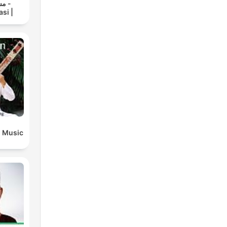
 -
si |
n Music