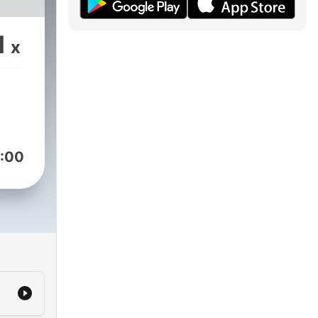
1
x
:00