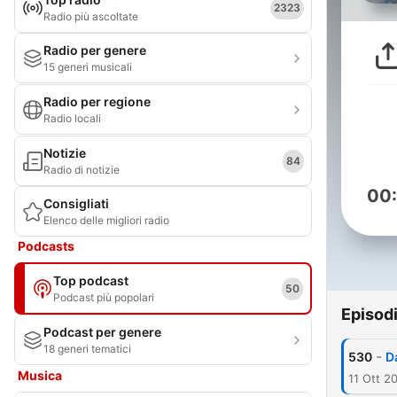
2323
Radio più ascoltate
Radio per genere
15 generi musicali
Radio per regione
Radio locali
Notizie
84
Radio di notizie
00
Consigliati
Elenco delle migliori radio
Podcasts
Top podcast
50
Podcast più popolari
Episod
Podcast per genere
18 generi tematici
-
530
D
Musica
11 Ott 2