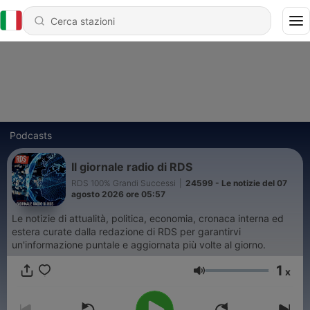
Podcasts
Il giornale radio di RDS
RDS 100% Grandi Successi
|
24599 - Le notizie del 07
agosto 2026 ore 05:57
Le notizie di attualità, politica, economia, cronaca interna ed
estera curate dalla redazione di RDS per garantirvi
un'informazione puntale e aggiornata più volte al giorno.
1
x
Volume