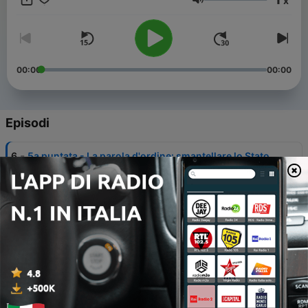
x
allontanarsi sempre più da noi.
Volume
00:00
00:00
Episodi
-
6
5a puntata - La parola d'ordine: smantellare lo Stato
sociale!
10 Maggio 2025
-
5
4a puntata - Cosa controllano i Titani del capitale?
02 Maggio 2025
-
4
3a puntata: Chi sono davvero i Titani del capitale?
01 Maggio 2025
-
3
2a puntata: I Titani del Capitale