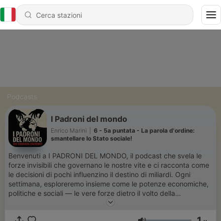
Podcasts
I Padroni del mondo
Enrico Marini
|
6 - 5a puntata - La parola d'ordine:
smantellare lo Stato sociale!
Benvenuti a I PADRONI DEL MONDO, il podcast che svela le
forze invisibili che governano le nostre vite e ci racconta come
le decisioni di pochi influenzino il destino di miliardi. Ogni
settimana, esploreremo insieme come le potenze economiche,
politiche e sociali — le vere forze dietro il volto della
globalizzazione, del capitalismo e della geopolitica — operano
in silenzio per costruire un mondo che, a volte, sembra
1