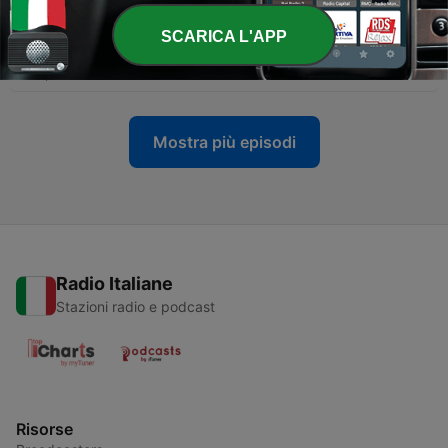
25 Apr 2025
SCARICA L'APP
-
2
1a puntata: La nuova mappa del potere
25 Apr 2025
Mostra più episodi
Radio Italiane
Stazioni radio e podcast
Risorse