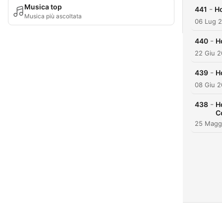
Musica top
-
441
Ho
Musica più ascoltata
06 Lug 
-
440
H
22 Giu 
-
439
H
08 Giu 
-
438
H
C
25 Magg