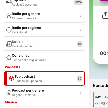
2324
Radio più ascoltate
Radio per genere
15 generi musicali
Radio per regione
Radio locali
Notizie
85
Radio di notizie
00
Consigliati
Elenco delle migliori radio
Podcasts
Top podcast
50
Podcast più popolari
Episod
Podcast per genere
18 generi tematici
-
442
H
Musica
27 Lug 