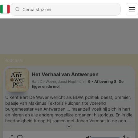
Podcasts
Het Verhaal van Antwerpen
Bart De Wever, Joost Houtman
|
9 - Aflevering 8: De
tijger en de mol
U kent Bart De Wever wellicht als BDW, politiek beest, premier,
baasje van Maximus Textoris Pulcher, titelvoerend
burgemeester van Antwerpen … maar zelf voelt hij zich in hart
en nieren en alle andere mogelijke organen: historicus. En in die
hoedanigheid kroop hij samen met Johan Vermant in de pen.
Dat resulteerde in het boek ‘Het Verhaal van Antwerpen’
uitgegeven bij Pelckmans. Naast al dat historisch leeslekkers is
1