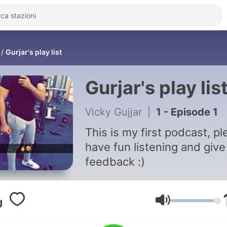
Gurjar's play list
Gurjar's play lis
Vicky Gujjar
|
1 - Episode 1
This is my first podcast, p
have fun listening and give
feedback :)
Volume