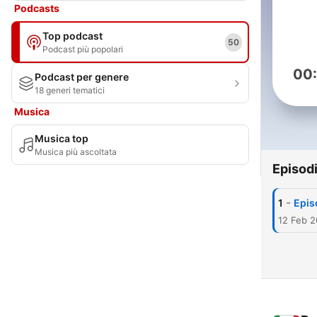
Podcasts
Top podcast
50
Podcast più popolari
00
Podcast per genere
18 generi tematici
Musica
Musica top
Musica più ascoltata
Episod
-
1
Epis
12 Feb 