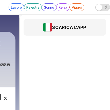
Lavoro
Palestra
Sonno
Relax
Viaggi
SCARICA L'APP
t
lease
1
x