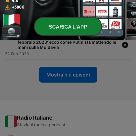
-
256
Guerra Russia-Ucraina, cos’e’ successo oggi 23
febbraio 2023: asse Mosca-Pechino mentre
l’Europa litiga sulle sanzioni a Putin
23 Feb 2023
SCARICA L'APP
-
255
Guerra Russia-Ucraina, cos’e’ successo oggi 22
febbraio 2023: ecco come Putin sta mettendo le
mani sulla Moldavia
22 Feb 2023
Mostra più episodi
Radio Italiane
Stazioni radio e podcast