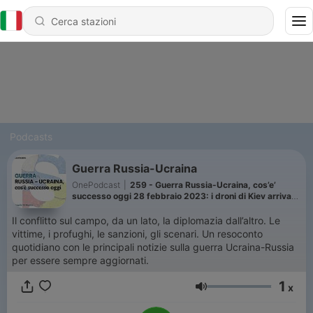
Podcasts
Guerra Russia-Ucraina
OnePodcast
|
259 - Guerra Russia-Ucraina, cos’e’
successo oggi 28 febbraio 2023: i droni di Kiev arrivano
a casa di Putin
Il conflitto sul campo, da un lato, la diplomazia dall’altro. Le
vittime, i profughi, le sanzioni, gli scenari. Un resoconto
quotidiano con le principali notizie sulla guerra Ucraina-Russia
per essere sempre aggiornati.
1
x
Volume