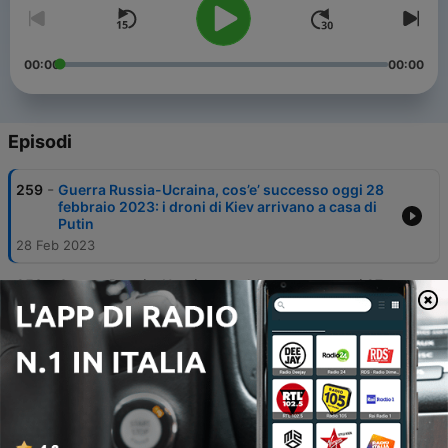
00:00
00:00
Episodi
-
259
Guerra Russia-Ucraina, cos’e’ successo oggi 28
febbraio 2023: i droni di Kiev arrivano a casa di
Putin
28 Feb 2023
-
258
Guerra Russia-Ucraina, cos’e’ successo oggi 27
febbraio 2023: a Mosca si alzano le voci di
dissenso contro Putin
27 Feb 2023
-
257
Guerra Russia-Ucraina, cos’e’ successo oggi 24
febbraio 2023: i suoni e le parole dei 12 mesi che
sconvolsero il mondo
24 Feb 2023