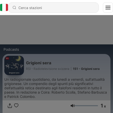
Podcasts
Grigioni sera
RSI - Radiotelevisione svizzera
|
151 - Grigioni sera
Un radiogiornale quotidiano, da lunedì a venerdì, sull'attualità
grigionese. Un compendio degli spunti più significativi
dell’attualità retica destinato agli italofoni residenti in tutto il
paese. In redazione a Coira: Roberto Scolla, Stefano Barbusca
e Patrick Colombo.
1
x
Volume