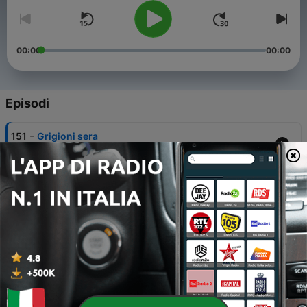
00:00
00:00
Episodi
-
151
Grigioni sera
06 Ago 2026
-
150
Grigioni sera
05 Ago 2026
-
149
Grigioni sera
04 Ago 2026
-
148
Grigioni sera
03 Ago 2026