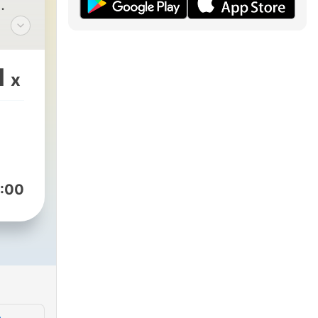
.
1
x
ufer
:00
TIG
 bei