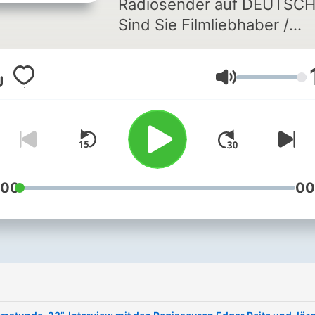
Radiosender auf DEUTSCH
Sind Sie Filmliebhaber /
Filmfreak / Filmemacher /
Schauspieler / Filmkritiker /
Volume
Journalist / Filmstudent /
Filmfestival-Organisator /
Filmproduzent /
Vertriebshändler / Filmekä
/ Handelsvertreter /
Filmpublizist, und am
:00
00
unabhängigen Kino und
Filmfestivals interessiert?
DANN SIND SIE HIER RICH
FRED FILM RADIO IST IHR
i
RADIO ! Die Idee ist,
denjenigen, die nicht direkt