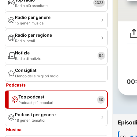
2323
Radio più ascoltate
Radio per genere
15 generi musicali
Radio per regione
Radio locali
Notizie
84
Radio di notizie
Consigliati
Elenco delle migliori radio
00
Podcasts
Top podcast
50
Podcast più popolari
Podcast per genere
18 generi tematici
Episod
Musica