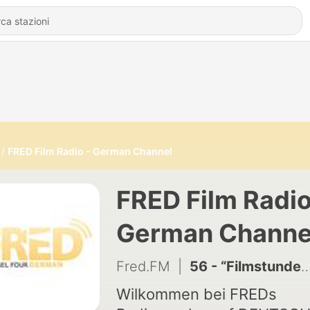
FRED Film Radio - German Channel
FRED Film Radio
German Channe
Fred.FM
|
56 - “Filmstunde_23”, Interview mit den Regisseuren Edgar Reitz und Jörg Adolph
Wilkommen bei FREDs