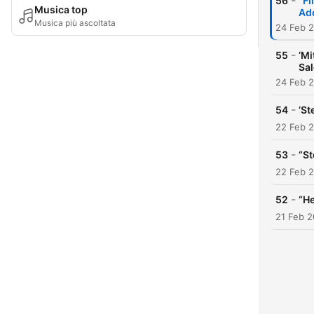
-
56
“Fi
Musica top
Ad
Musica più ascoltata
24 Feb 
-
55
‘Mi
Sa
24 Feb 
-
54
‘St
22 Feb 
-
53
“St
22 Feb 
-
52
“He
21 Feb 