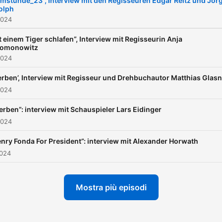
lmstunde_23”, Interview mit den Regisseuren Edgar Reitz und Jör
olph
Filmfestivals dabei sein
2024
können, eine Erfahrung zu
bieten, als seien sie dabei
t einem Tiger schlafen”, Interview mit Regisseurin Anja
lomonowitz
Anwesenden hingegen sol
2024
detaillierte Informationen 
erben’, Interview mit Regisseur und Drehbuchautor Matthias Glasn
gezielte Unterhaltung geb
2024
werden. Wenn Ihre Sprach
erben”: interview mit Schauspieler Lars Eidinger
Deutsch ist, oder Sie diese
2024
Sprache verstehen, dann i
das IHR KANAL!
nry Fonda For President”: interview mit Alexander Horwath
2024
Mostra più episodi