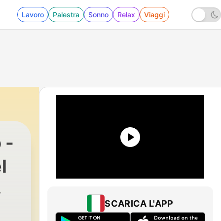
Lavoro
Palestra
Sonno
Relax
Viaggi
 -
l
SCARICA L'APP