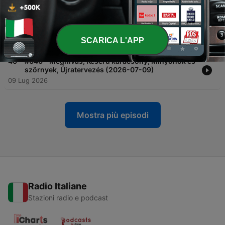
23 Lug 2026
-
41
#041 - Odüsszeia, Gonosz Halott: Égj!, Szürke
zóna (2026-07-16)
SCARICA L'APP
16 Lug 2026
-
40
#040 - Meghívás, Keserű karácsony, Minyonok és
szörnyek, Újratervezés (2026-07-09)
09 Lug 2026
Mostra più episodi
Radio Italiane
Stazioni radio e podcast