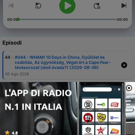
00:00
00:00
Episodi
-
44
#044 - WHAM! 10 Days in China, Gyűlölet és
csábítás, Az ügynökség, Véget ért a Cape Fear-
tévésorozat (első évada?) (2026-08-06)
06 Ago 2026
-
43
#043 - Pókember: Vadonatúj nap, Motor City,
Donnie Darko újrabemutató, Widow's Bay (2026-
07-30)
30 Lug 2026
-
42
#042 - Évfordulós kasszasikerek, amelyek
visszatérnek a moziba is: Terminátor 2, A bolygó
neve: Halál, Kobra, A Gyűrű Szövetsége (2026-07-
23)