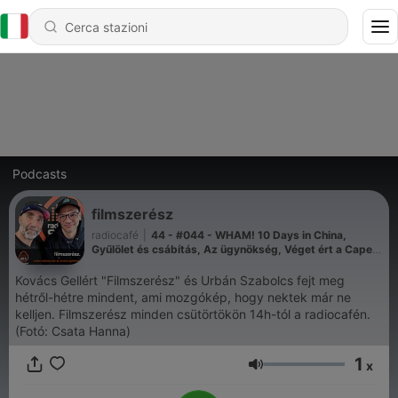
Podcasts
filmszerész
radiocafé
|
44 - #044 - WHAM! 10 Days in China,
Gyűlölet és csábítás, Az ügynökség, Véget ért a Cape
Fear-tévésorozat (első évada?) (2026-08-06)
Kovács Gellért "Filmszerész" és Urbán Szabolcs fejt meg
hétről-hétre mindent, ami mozgókép, hogy nektek már ne
kelljen. Filmszerész minden csütörtökön 14h-tól a radiocafén.
(Fotó: Csata Hanna)
1
x
Volume