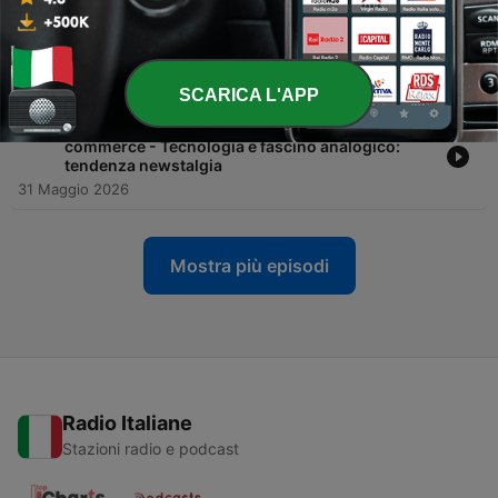
-
647
Arriva la newxiety: l'ansia del futuro che blocca
gli acquisti - Restorative beauty: la tendenza che
cambia la skincare
07 Giu 2026
SCARICA L'APP
-
646
TikTok Shop e la rivoluzione del discovery
commerce - Tecnologia e fascino analogico:
tendenza newstalgia
31 Maggio 2026
Mostra più episodi
Radio Italiane
Stazioni radio e podcast