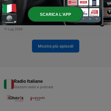
-
231
230: "Mangiare a ufo": l'espressione nata dal
Duomo di Milano
18 Lug 2026
SCARICA L'APP
-
230
229: Abbronzatissima: la canzone del 1963 che
non finisce mai
11 Lug 2026
Mostra più episodi
Radio Italiane
Stazioni radio e podcast