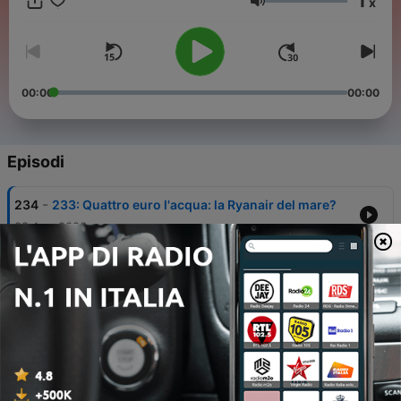
1
x
Com'è facile!
Volume
00:00
00:00
Episodi
-
234
233: Quattro euro l'acqua: la Ryanair del mare?
08 Ago 2026
-
233
232: Come sono nate le crociere italiane (c'entra
l'olio)
01 Ago 2026
-
232
231: La ribellione di Raffaele: le letture d'estate le
scelgo io.
25 Lug 2026