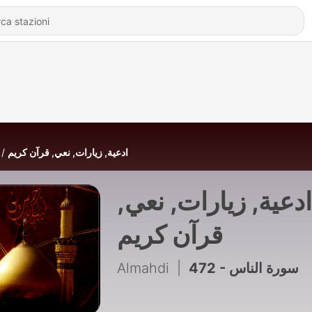
ادعية, زيارات, نعي, قرآن كريم
ادعية, زيارات, نعي,
قرآن كريم
Almahdi
|
472 - سورة الناس