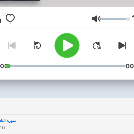
Volume
:00
00
i
سورة الن
011