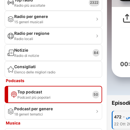
2322
Radio più ascoltate
Radio per genere
15 generi musicali
Radio per regione
Radio locali
Notizie
84
Radio di notizie
00
Consigliati
Elenco delle migliori radio
Podcasts
Top podcast
50
Podcast più popolari
Episod
Podcast per genere
18 generi tematici
-
472
اس
Musica
22 Ott 2