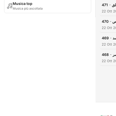
Musica top
-
471
لق
Musica più ascoltata
22 Ott 2
-
470
اص
22 Ott 2
-
469
د
22 Ott 2
-
468
ر
22 Ott 2