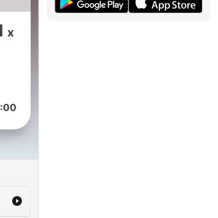
1
x
:00