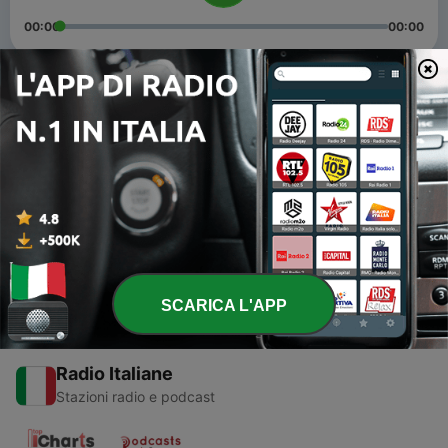
00:00
00:00
Episodi
-
7
A Qualcuno Piace Happy del 09/11/2018
09 Nov 2018
-
4
A Qualcuno Piace Happy del 06/11/2018
06 Nov 2018
SCARICA L'APP
Radio Italiane
Stazioni radio e podcast