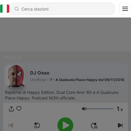
Podcasts
DJ Osso
Unofficial
|
7 - A Qualcuno Piace Happy del 09/11/2018
Repliche di Happy Edition, Dual Core Anni '80 e A Qualcuno
Piace Happy. Podcast NON ufficiale.
1
x
Volume