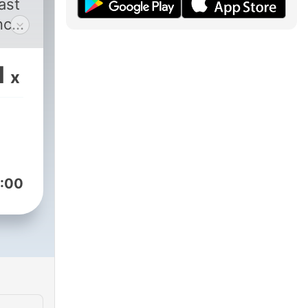
ast
nce
Max
ia.
1
x
:00