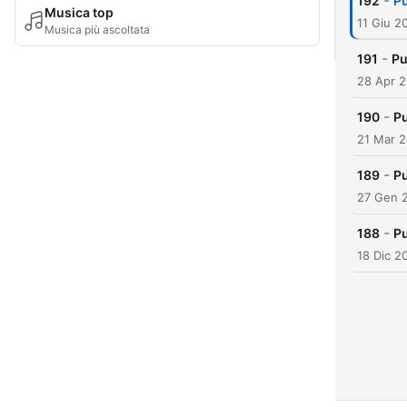
-
192
P
Musica top
11 Giu 2
Musica più ascoltata
-
191
Pu
28 Apr 
-
190
Pu
21 Mar 
-
189
Pu
27 Gen 
-
188
P
18 Dic 2