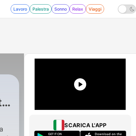
Lavoro
Palestra
Sonno
Relax
Viaggi
to
 90
|
192 - Puntata novant
SCARICA L'APP
la