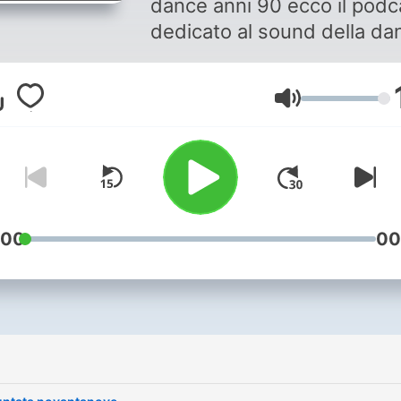
dance anni 90 ecco il podc
dedicato al sound della da
di quegli anni. Con Deejay
al microfono e Jimbo in reg
Volume
Alza il volume delle casse,
lasciati trasportare, e buon
divertimento
:00
00
i