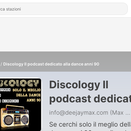
Discology Il podcast dedicato alla dance anni 90
Discology Il
podcast dedica
alla dance anni
info@deejaymax.com (Max Grosso aka DeejayMax)
Se cerchi solo il meglio del