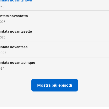
untata novantanove
025
ntata novantotto
2025
ntata novantasette
2025
ntata novantasei
2025
untata novantacinque
024
Mostra più episodi