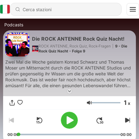
Podcasts
Die ROCK ANTENNE Rock Quiz Nacht!
ROCK ANTENNE, Rock Quiz, Rock-Fragen
|
9 - Die
Rock Quiz Nacht - Folge 9
Zwei Mal die Woche geistern Konrad Schwarz und Thomas
Moser um Mitternacht durch die ROCK ANTENNE Studios und
prüfen gegenseitig ihr Wissen um die große weite Welt der
Rockmusik. Das ist weder fair noch hochdeutsch, aber höchst
amüsant! Für alle, die einen gesunden Lebenswandel führen
und trotzdem nicht auf diese Kultshow verzichten wollen, gibt
es die Rock Quiz Nacht jetzt als Podcast!
1
x
Volume
00:00
00:00