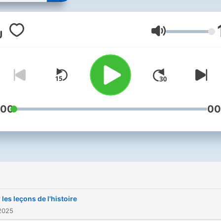
Kinshasa, avec Jean-Pierr
Mbelu, abbé et analyste
politique.
Volume
:00
00
i
 les leçons de l'histoire
2025