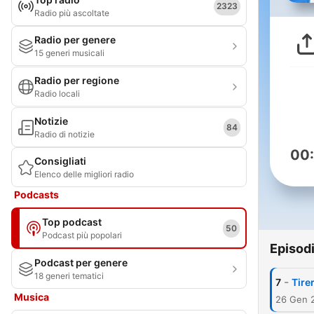
2323
Radio più ascoltate
Radio per genere
15 generi musicali
Radio per regione
Radio locali
Notizie
84
Radio di notizie
00
Consigliati
Elenco delle migliori radio
Podcasts
Top podcast
50
Podcast più popolari
Episod
Podcast per genere
18 generi tematici
-
7
Tirer
Musica
26 Gen 