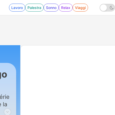
Lavoro
Palestra
Sonno
Relax
Viaggi
go
érie
 la