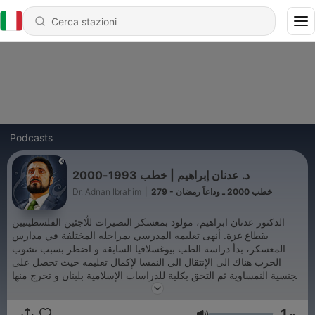
Podcasts
د. عدنان إبراهيم | خطب 1993-2000
279 - خطب 2000 ـ وداعاً رمضان
|
Dr. Adnan Ibrahim
الدكتور عدنان ابراهيم، مولود بمعسكر النصيرات للّاجئين الفلسطينيين
بقطاع غزة. أنهى تعليمه المدرسي بمراحله المختلفة في مدارس
المعسكر، بدأ دراسة الطب بيوغسلافيا السابقة و اضطر بسبب نشوب
الحرب هناك الى الإنتقال الى النمسا لإكمال تعليمه حيث تحصل على
الجنسية النمساوية ثم التحق بكلية للدراسات الإسلامية بلبنان و تخرج منها
بتفوق وتحصل بعد ذلك على شهادة الماجستير في الدراسات الإسلامية
من جامعة فيينا بأعلى درجة و بعدها تحصل على شهادة دكتوراه الفلسفة
1