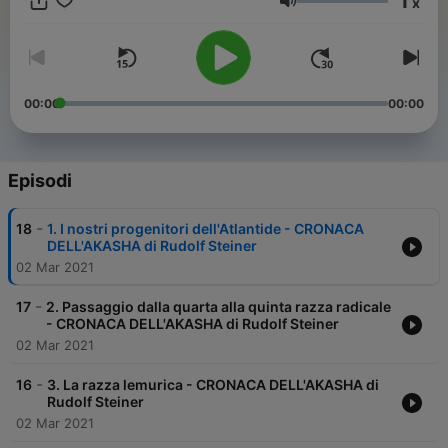
1
x
avvenimenti ciò che non è percepibile ai sensi, ciò che in essi vi
Volume
è d'imperituro.
Dalla storia transitoria passa a quella eterna. Certo,
quest'ultima è scritta con lettere diverse dalle consuete. La
gnosi e la teosofia la chiamano Cronaca dell'Akasha.
00:00
00:00
Episodi
-
18
1. I nostri progenitori dell'Atlantide - CRONACA
DELL'AKASHA di Rudolf Steiner
02 Mar 2021
-
17
2. Passaggio dalla quarta alla quinta razza radicale
- CRONACA DELL'AKASHA di Rudolf Steiner
02 Mar 2021
-
16
3. La razza lemurica - CRONACA DELL'AKASHA di
Rudolf Steiner
02 Mar 2021