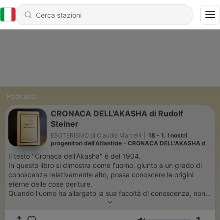
Podcasts
CRONACA DELL'AKASHA di Rudolf
Steiner
ESOTERISMO di Claudia Marcelli
|
18 - 1. I nostri
progenitori dell'Atlantide - CRONACA DELL'AKASHA di
Rudolf Steiner
Il testo "Cronaca dell'Akasha" è del 1904.
In questo libro si dimostra come l'uomo, giunto a un grado di
conoscenza relativamente alto, possa conoscere le origini
eterne delle cose periture.
Quando l'uomo ha allargato la sua facoltà di conoscenza, non
ha più bisogno di documenti esteriori per studiare il passato;
allora può, per mezzo di una vista interiore, scorgere negli