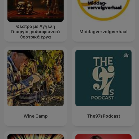
Θέατρο με Αγγελή
Γεωργία, ραδιοφωνικά
Middagvervolgverhaal
θεατρικά έργα
Wine Camp
The97sPodcast