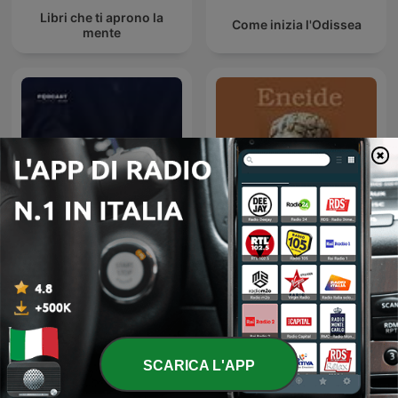
Libri che ti aprono la
Come inizia l'Odissea
mente
أغرب القضايا
Eneide
SCARICA L'APP