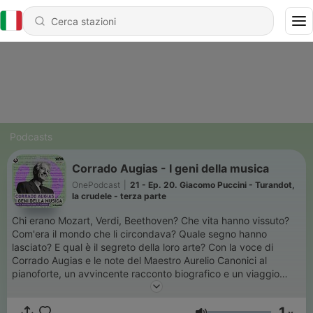
Podcasts
Corrado Augias - I geni della musica
OnePodcast
|
21 - Ep. 20. Giacomo Puccini - Turandot,
la crudele - terza parte
Chi erano Mozart, Verdi, Beethoven? Che vita hanno vissuto?
Com'era il mondo che li circondava? Quale segno hanno
lasciato? E qual è il segreto della loro arte? Con la voce di
Corrado Augias e le note del Maestro Aurelio Canonici al
pianoforte, un avvincente racconto biografico e un viaggio
nella forma e nel linguaggio musicale di cinque maestri, tra
aneddoti, approfondimenti e retroscena che hanno fatto
1