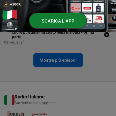
-
18
Ep. 17. Pyotr Ilyich Tchaikovsky - Sesta Sinfonia: il
cuore pulsante nascosto nella melodia - seconda
parte
09 Feb 2024
SCARICA L'APP
-
17
Ep. 16. Pyotr Ilyich Tchaikovsky - Sesta Sinfonia: il
cuore pulsante nascosto nella melodia - prima
parte
02 Feb 2024
Mostra più episodi
Radio Italiane
Stazioni radio e podcast