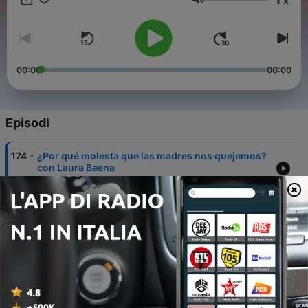
x
Renuncio por la Conciliación.
Volume
00:00
00:00
Episodi
-
174
¿Por qué molesta que las madres nos quejemos?
con Laura Baena
05 Lug 2026
-
173
Cuando cuidar se convierte en una forma de vivir
con Mercedes García Paine.
28 Giu 2026
-
172
La pregunta que Eli Romero se hizo y lo cambió
todo.
21 Giu 2026