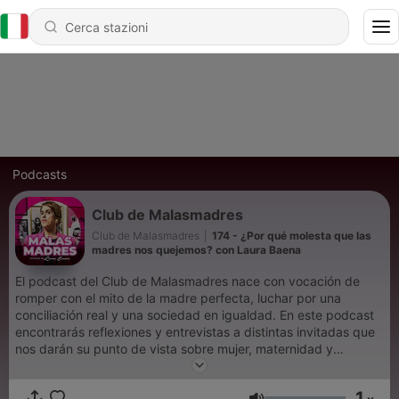
Podcasts
Club de Malasmadres
Club de Malasmadres
|
174 - ¿Por qué molesta que las
madres nos quejemos? con Laura Baena
El podcast del Club de Malasmadres nace con vocación de
romper con el mito de la madre perfecta, luchar por una
conciliación real y una sociedad en igualdad. En este podcast
encontrarás reflexiones y entrevistas a distintas invitadas que
nos darán su punto de vista sobre mujer, maternidad y
feminismo. Está capitaneado por Laura Baena, fundadora del
Club de Malasmadres y presidenta de la Asociación Yo No
1