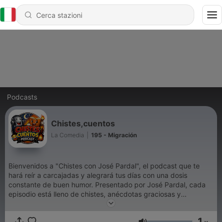
Podcasts
Chistes,cuentos
La Comedia
|
195 - Migración
Bienvenidos a "Chistes con José Pardal", el podcast que te
hará reír a carcajadas y alegrará tus días con una dosis
constante de buen humor. Presentado por José Pardal, cada
episodio está lleno de chistes, anécdotas graciosas y
ocurrencias que te sacarán una sonrisa y harán que tu jornada
sea mucho más divertida.
1