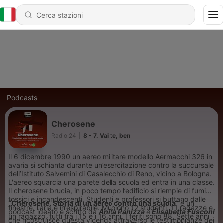
Podcasts
Cherosene
Radio 24
|
8 - 7. Vai te, ben
Il 6 dicembre 1990 un aereo militare modello Aermacchi 326 in
avaria si schianta durante un’esercitazione contro la succursale
dell’Istituto Salvemini di Casalecchio di Reno, vicino a Bologna.
L'aereo squarcia una parete della scuola ed entra in una classe.
Il cherosene brucia, in poco tempo l’edificio si riempie di fumi
tossici e incandescenti. Studenti e professori si buttano dalle
“Cherosene. Storia di un aereo contro una scuola
” è un
finestre, l'aria è irrespirabile. Muoiono 12 studenti, 11 ragazze e
podcast ideato e scritto da
Anita Panizza
e
Elisabetta Fusconi
un ragazzo, tutti tra i 15 e i 16 anni. I feriti sono 88. Sette anni
che ricostruisce questa vicenda attraverso le testimonianze dei