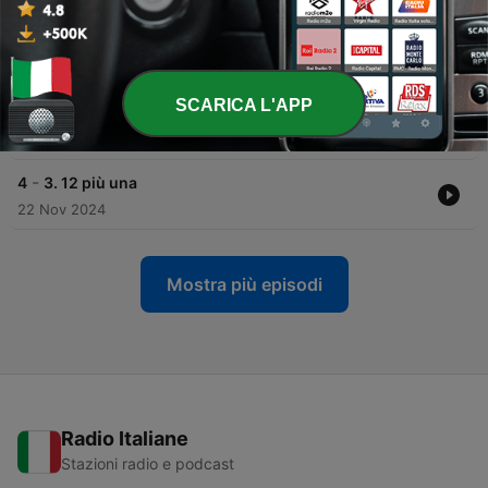
25 Nov 2024
-
6
5. Una tragica fatalità
24 Nov 2024
SCARICA L'APP
-
5
4. Guarda che bello
23 Nov 2024
-
4
3. 12 più una
22 Nov 2024
Mostra più episodi
Radio Italiane
Stazioni radio e podcast