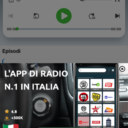
x
Volume
00:00
00:00
Episodi
-
40
Victor Lustig
28 Giu 2026
-
39
Ernest Shackleton
06 Giu 2026
-
38
Enzo Jannacci
28 Feb 2026
-
37
L'albero di Natale
18 Dic 2025