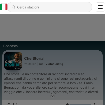
Podcasts
Che Storia!
Youteller
|
40 - Victor Lustig
Che storia!, è un contenitore di racconti incredibili ed
affascinanti di donne e uomini che si sono resi protagonisti di
episodi che hanno cambiato per sempre la loro vita. Fabio
Bernacconi da voce alle loro storie, accompagnandovi in un
viaggio che vi lascerà increduli, sgomenti, contrariati e divertiti.
Buon ascolto.
1