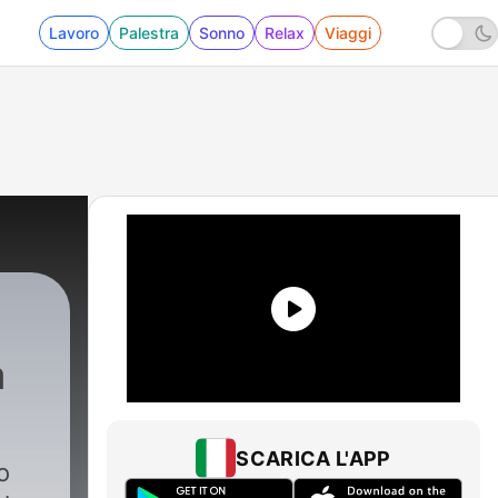
Lavoro
Palestra
Sonno
Relax
Viaggi
a
SCARICA L'APP
o