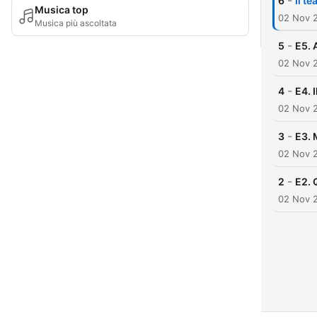
-
6
Il t
Musica top
02 Nov 
Musica più ascoltata
-
5
E5. A
02 Nov 
-
4
E4. 
02 Nov 
-
3
E3. 
02 Nov 
-
2
E2. 
02 Nov 