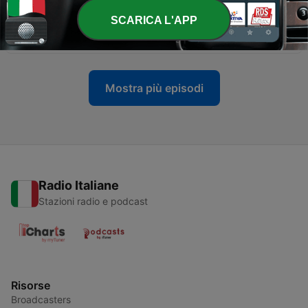
SCARICA L'APP
-
6
Canzoni di mercoledì 06/08/2025
06 Ago 2025
Mostra più episodi
Radio Italiane
Stazioni radio e podcast
Risorse
Broadcasters