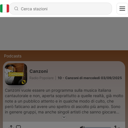
Podcasts
Canzoni
Radio Popolare
|
10 - Canzoni di mercoledì 03/09/2025
Canzoni vuole essere un programma sulla musica italiana
cantautorale e non, aperta soprattutto a quelle realtà, già molto
note a un pubblico attento e in qualche modo di culto, che
però faticano ad avere uno spettro di ascolto più ampio. Sono
in genere gruppi, ma anche singoli artisti che sanno giocare
molto bene sulla parola e costruiscono testi intelligenti e molto
piacevoli da ascoltare. Il programma prevede molte ospitate in
1