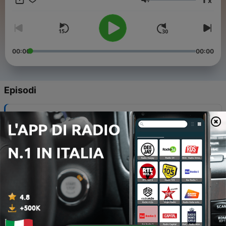
x
cui si ascolteranno i loro repertori, ma anche quelle musiche
Volume
che li hanno influenzati creando così un ampio cerchio di
ascolto. Dal 2 luglio al 3 settembre 2025 dalle ore 23.00 alle
ore 24.00. Per coloro che non tirano tardi la sera sarà possibile
ascoltare il programma in podcast già dal mattino successivo.
00:00
00:00
Episodi
-
10
Canzoni di mercoledì 03/09/2025
03 Set 2025
-
9
Canzoni di mercoledì 27/08/2025
27 Ago 2025
-
8
Canzoni di mercoledì 20/08/2025
20 Ago 2025
-
7
Canzoni di mercoledì 13/08/2025
13 Ago 2025