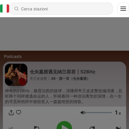
Podcasts
仓央嘉措遇见纳兰容若┃528Hz
帝王皮皮蟹
|
49 - 那一世（仓央嘉措）
神奇的528Hz，极度治愈的旋律，演播师帝王皮皮蟹改编演播，且
听两个同样难逃命运的人，怀揣着同一种淡泊离世的深情，在一生
的寻觅和伤怀中留给世人一篇篇绝世的情歌。
1
x
Volume