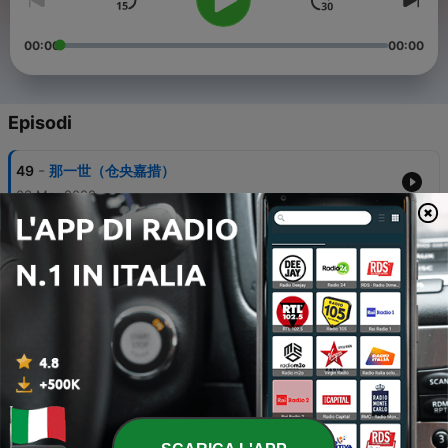
00:00
00:00
Episodi
-
49
那一世（仓央嘉措）
03 Mar 2022
-
48
不负如来不负卿（仓央嘉措）
03 Mar 2022
-
47
谁、执我之手（仓央嘉措）
03 Mar 2022
-
46
木兰辞-拟古决绝词柬友（纳兰容若）
03 Mar 2022
-
45
见于不见（仓央嘉措）