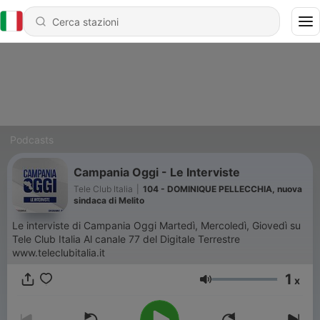
Podcasts
Campania Oggi - Le Interviste
Tele Club Italia
|
104 - DOMINIQUE PELLECCHIA, nuova
sindaca di Melito
Le interviste di Campania Oggi Martedì, Mercoledì, Giovedì su
Tele Club Italia Al canale 77 del Digitale Terrestre
www.teleclubitalia.it
1
x
Volume