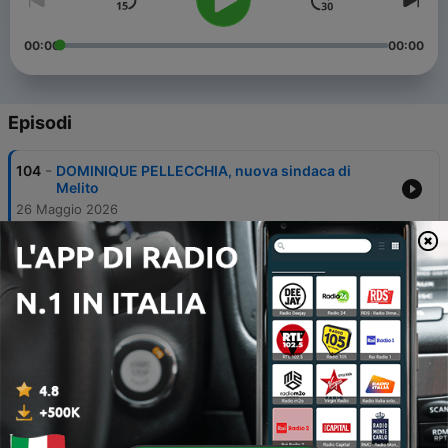
00:00
00:00
Episodi
-
104
DOMINIQUE PELLECCHIA, nuova sindaca di
Melito
26 Maggio 2026
-
103
LUIGI SARNATARO, undici anni da Sindaco di
Mugnano
21 Apr 2026
-
102
DON LUIGI MEROLA: Una Vita per i Giovani
10 Feb 2026
-
101
Caso Domenico Caliendo: parla l'Avvocato
Petruzzi
09 Apr 2026