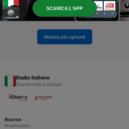
-
100
DOMINIQUE PELLECCHIA si ricandida alla guida
SCARICA L'APP
della città di Melito
05 Feb 2026
Mostra più episodi
Radio Italiane
Stazioni radio e podcast
Risorse
Broadcasters