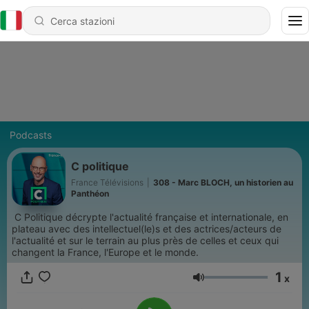
Podcasts
C politique
France Télévisions
|
308 - Marc BLOCH, un historien au
Panthéon
C Politique décrypte l'actualité française et internationale, en
plateau avec des intellectuel(le)s et des actrices/acteurs de
l'actualité et sur le terrain au plus près de celles et ceux qui
changent la France, l'Europe et le monde.
1
x
Volume