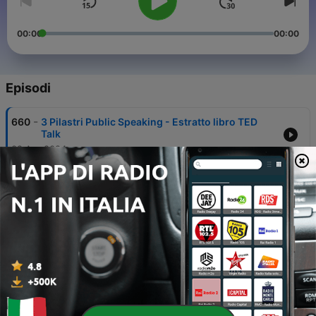
00:00
00:00
Episodi
-
660
3 Pilastri Public Speaking - Estratto libro TED
Talk
02 Apr 2024
-
659
Tu supponi? Il grande ERRORE
14 Feb 2024
-
658
La voce inascoltata di Sofia?
20 Dic 2023
-
657
La storia di Marco e la paura di parlare in
pubblico
14 Nov 2023