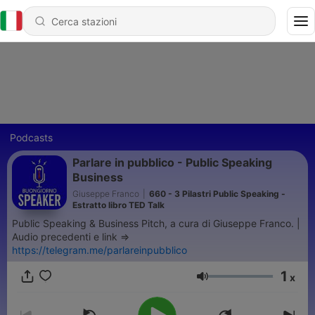
Podcasts
Parlare in pubblico - Public Speaking
Business
Giuseppe Franco
|
660 - 3 Pilastri Public Speaking -
Estratto libro TED Talk
Public Speaking & Business Pitch, a cura di Giuseppe Franco. |
Audio precedenti e link =>
https://telegram.me/parlareinpubblico
1
x
Volume