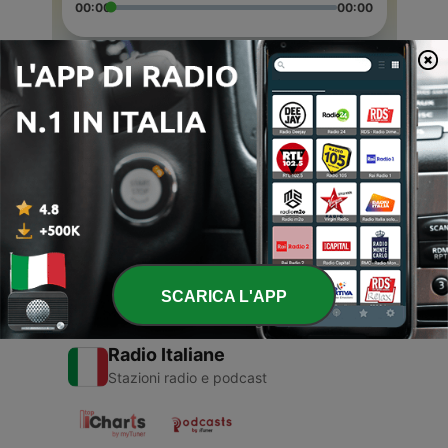
00:00
00:00
Episodi
-
2
Dicas para as férias
29 Lug 2019
-
1
Dicas de Segurança da Polícia Militar
29 Lug 2019
SCARICA L'APP
Radio Italiane
Stazioni radio e podcast