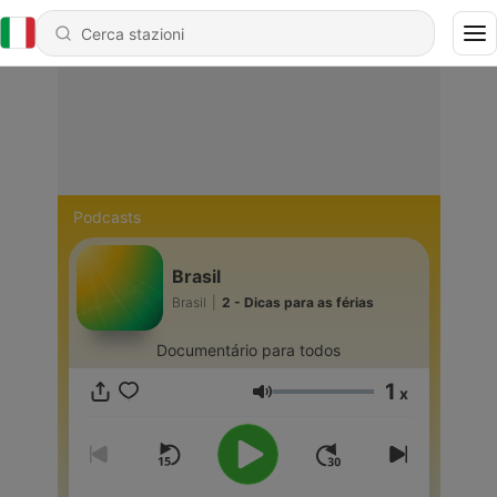
Podcasts
Brasil
Brasil
|
2 - Dicas para as férias
Documentário para todos
1
x
Volume