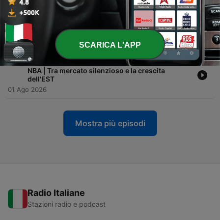
-
622
I PORTLAND TRAIL BLAZERS rischiano di
sparire? Vi spieghiamo cosa succede nella RIP
City
03 Ago 2026
SCARICA L'APP
-
621
I NEW YORK KNICKS e le chance di fare il BIS in
NBA | Tra mercato silenzioso e la crescita
dell'EST
01 Ago 2026
Mostra più episodi
Radio Italiane
Stazioni radio e podcast