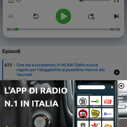
1
x
Volume
basketallaromana@gmail.com
00:00
00:00
Episodi
-
625
Che sta succedendo in NCAA? Dalle nuove
regole per l'eleggibilità al possibile ritorno dei
'laureati'
06 Ago 2026
-
624
REACTION ai POWER RANKINGS della NBA | Un
pensiero sulle gerarchie estive
05 Ago 2026
-
623
I migliori FREE AGENT rimasti sul mercato NBA |
Le occasioni dell'estate
04 Ago 2026