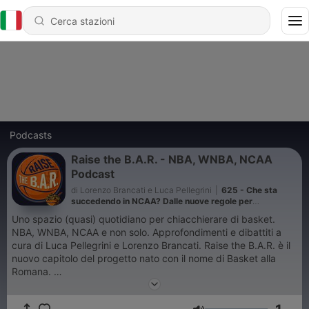
Podcasts
Raise the B.A.R. - NBA, WNBA, NCAA
Podcast
di Lorenzo Brancati e Luca Pellegrini
|
625 - Che sta
succedendo in NCAA? Dalle nuove regole per
l'eleggibilità al possibile ritorno dei 'laureati'
Uno spazio (quasi) quotidiano per chiacchierare di basket.
NBA, WNBA, NCAA e non solo. Approfondimenti e dibattiti a
cura di Luca Pellegrini e Lorenzo Brancati. Raise the B.A.R. è il
nuovo capitolo del progetto nato con il nome di Basket alla
Romana.
PER INFO E COLLABORAZIONI