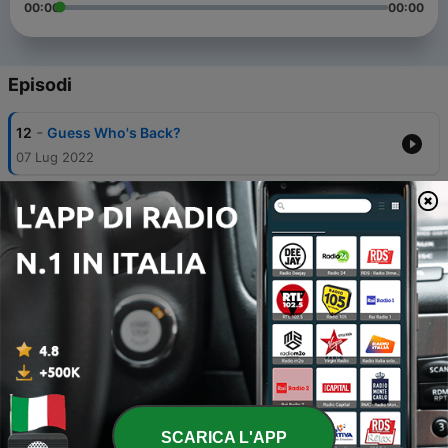
00:00
00:00
Episodi
-
12
Guess Who's Back?
07 Lug 2022
-
11
May the Fourth be with You
05 Maggio 2020
-
10
The Hierarchy of Pixar
21 Apr 2020
-
9
Farewell to the Avatar Project
14 Apr 2020
-
8
The Zoolander’s Circle Community who can’t
Platform good
07 Apr 2020
SCARICA L'APP