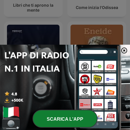
Libri che ti aprono la
Come inizia l'Odissea
mente
أغرب القضايا
Eneide
SCARICA L'APP