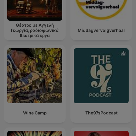
Θέατρο με Αγγελή
Γεωργία, ραδιοφωνικά
Middagvervolgverhaal
θεατρικά έργα
Wine Camp
The97sPodcast