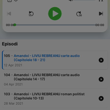
x
ocupati cu tot felul de lucuri si o carte audio e foarte simpla si
Volume
accesibila de ascultat. Sper sa va placa inreginstrarile mele.
Spor la ascultat!
00:00
00:00
Episodi
-
105
Amandoi - LIVIU REBREANU carte audio
(Capitolele 18 - 21)
12 Apr 2021
-
104
Amandoi - LIVIU REBREANU carte audio
(Capitolele 14 - 17)
04 Apr 2021
-
103
Amandoi - LIVIU REBREANU roman politist
(Capitolele 10-13)
28 Mar 2021