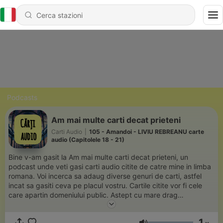
Podcasts
Am mai multe carti decat prieteni
Carti Audio
|
105 - Amandoi - LIVIU REBREANU carte
audio (Capitolele 18 - 21)
Bine v-am gasit la Am mai multe carti decat prieteni, un
podcast unde veti gasi carti audio citite de catre mine in limba
romana. Voi incerca sa adaug diverse genuri de carti, astfel
incat sa gasiti ceva pe placul vostru. Cartile citite vor fi cele
care apartin domeniului public. Astept cu mare drag
recomandari de carti pe care sa le citesc pentru voi. De ce
audiobooks? Pentru ca in ziua de azi suntem mereu pe fuga,
1