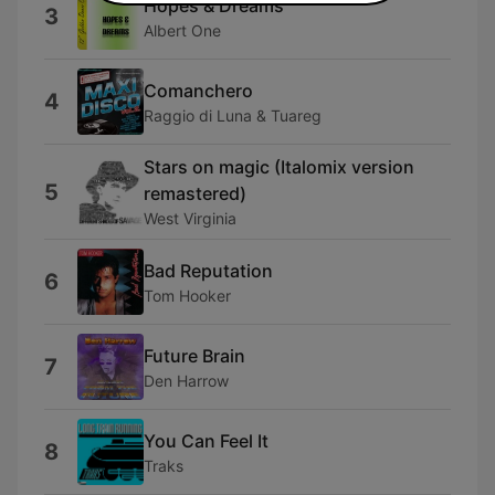
Hopes & Dreams
3
Albert One
Comanchero
4
Raggio di Luna & Tuareg
Stars on magic (Italomix version
5
remastered)
West Virginia
Bad Reputation
6
Tom Hooker
Future Brain
7
Den Harrow
You Can Feel It
8
Traks