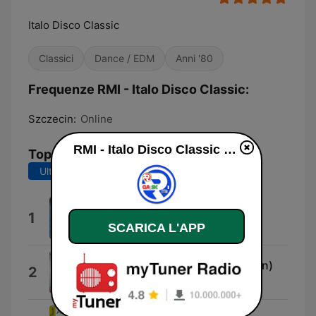
Italo Disco Classic
Classici
Dance / EDM
Anni '80
Frequenze RMI - Italo Disco Classic:
Szczecin:
Online
RMI - Italo Disco Classic diretta
Top brani
Ultimi 7 giorni
Ultimi 30 giorni
Rainy Day (Extended Version)
1
Riky Maltese
SCARICA L'APP
Venture In My Heart (Mix Version)
2
Marco Martina