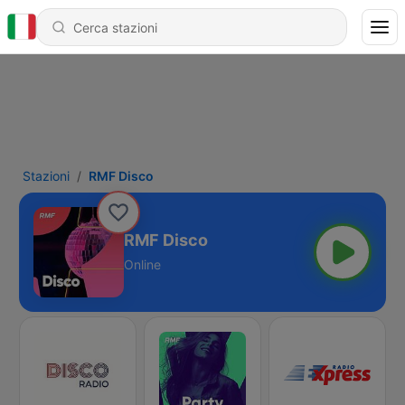
Stazioni
RMF Disco
RMF Disco
Online