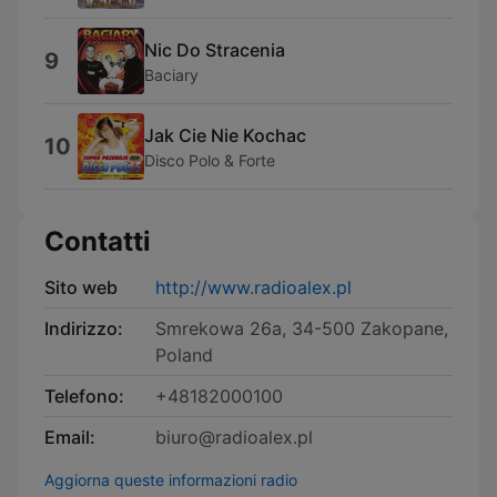
Nic Do Stracenia
9
Baciary
Jak Cie Nie Kochac
10
Disco Polo & Forte
Contatti
Sito web
http://www.radioalex.pl
Indirizzo:
Smrekowa 26a, 34-500 Zakopane,
Poland
Telefono:
+48182000100
Email:
biuro@radioalex.pl
Aggiorna queste informazioni radio