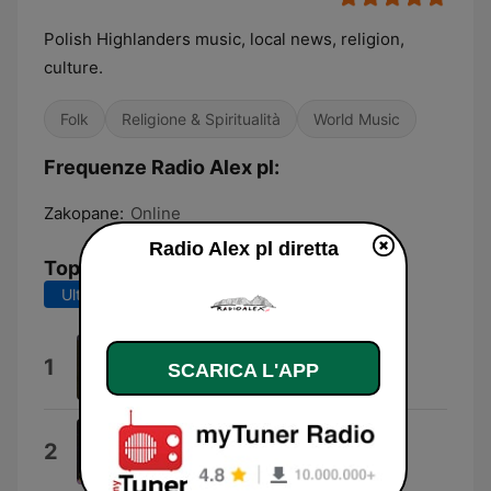
Polish Highlanders music, local news, religion,
culture.
Folk
Religione & Spiritualità
World Music
Frequenze Radio Alex pl:
Zakopane:
Online
Radio Alex pl diretta
Top brani
Ultimi 7 giorni
Ultimi 30 giorni
Ech, muzyka, muzyka, muzyka
1
SCARICA L'APP
Adam Drąg
Artemis
2
Lindsey Stirling