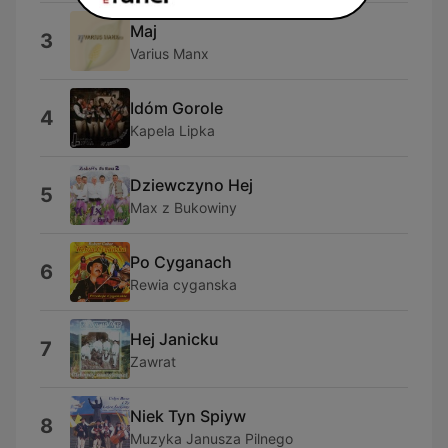
Maj
3
Varius Manx
Idóm Gorole
4
Kapela Lipka
Dziewczyno Hej
5
Max z Bukowiny
Po Cyganach
6
Rewia cyganska
Hej Janicku
7
Zawrat
Niek Tyn Spiyw
8
Muzyka Janusza Pilnego